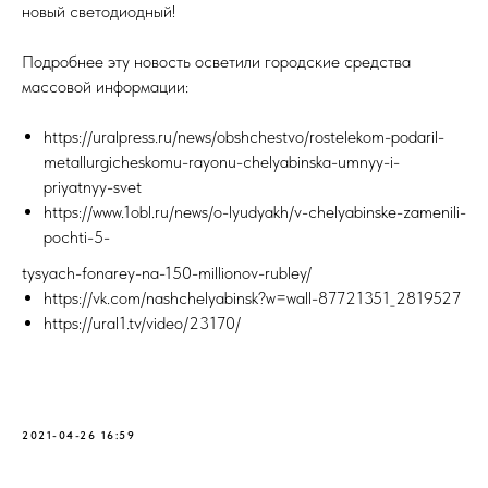
новый светодиодный!
Подробнее эту новость осветили городские средства
массовой информации:
https://uralpress.ru/news/obshchestvo/rostelekom-podaril-
metallurgicheskomu-rayonu-chelyabinska-umnyy-i-
priyatnyy-svet
https://www.1obl.ru/news/o-lyudyakh/v-chelyabinske-zamenili-
pochti-5-
tysyach-fonarey-na-150-millionov-rubley/
https://vk.com/nashchelyabinsk?w=wall-87721351_2819527
https://ural1.tv/video/23170/
2021-04-26 16:59